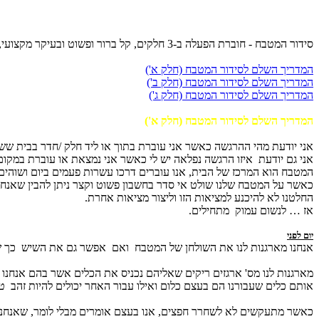
סידור המטבח - חוברת הפעלה ב-3 חלקים, קל ברור ופשוט ובעיקר מקצועי, בשיטת עשה זאת בעצמך. מומלץ לקרוא לאט ובעיון וליישם צעד אחרי צעד. מובטח לכן מטבח כמו שלא חלמתן אפילו.
המדריך השלם לסידור המטבח (חלק א')
המדריך השלם לסידור המטבח (חלק ב')
המדריך השלם לסידור המטבח (חלק ג')
המדריך השלם לסידור המטבח (חלק א')
אני יודעת מהי ההרגשה כאשר אני עוברת בתוך או ליד חלק /חדר בבית שש
אני גם יודעת איזו הרגשה נפלאה יש לי כאשר אני נמצאת או עוברת במקום מ
המטבח הוא המרכז של הבית, אנו עוברים דרכו עשרות פעמים ביום ושוהים 
כאשר על המטבח שלנו שולט אי סדר בחשבון פשוט וקצר ניתן להבין שאנחנו 
החלטנו לא להיכנע למציאות הזו וליצור מציאות אחרת.
אז … לנשום עמוק מתחילים.
יום לפני
אנחנו מארגנות לנו את השולחן של המטבח ואם אפשר גם את השיש כך ש
מארגנות לנו מס' ארגזים ריקים שאליהם נכניס את הכלים אשר בהם אנחנו 
אותם כלים שעבורנו הם בעצם כלום ואילו עבור האחר יכולים להיות זהב ט
כאשר מתעקשים לא לשחרר חפצים, אנו בעצם אומרים מבלי לומר, שאנחנו 