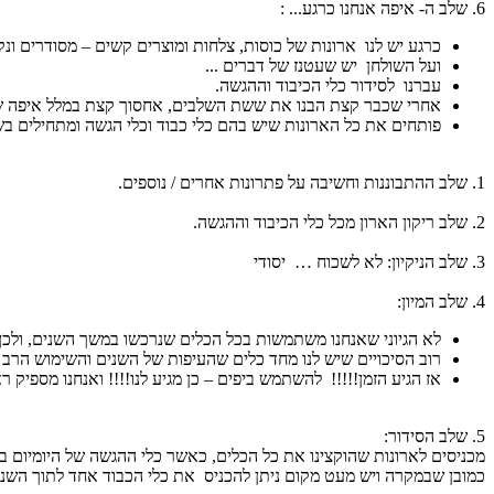
6. שלב ה- איפה אנחנו כרגע... :
כרגע יש לנו ארונות של כוסות, צלחות ומוצרים קשים – מסודרים ונקי
ועל השולחן יש שעטנז של דברים ...
עברנו לסידור כלי הכיבוד וההגשה.
אחרי שכבר קצת הבנו את ששת השלבים, אחסוך קצת במלל איפה שנ
פותחים את כל הארונות שיש בהם כלי כבוד וכלי הגשה ומתחילים בש
1. שלב ההתבוננות וחשיבה על פתרונות אחרים / נוספים.
2. שלב ריקון הארון מכל כלי הכיבוד וההגשה.
3. שלב הניקיון: לא לשכוח … יסודי
4. שלב המיון:
לא הגיוני שאנחנו משתמשות בכל הכלים שנרכשו במשך השנים, ולכן,
רוב הסיכויים שיש לנו מחד כלים שהעיפות של השנים והשימוש הרב 
אז הגיע הזמן!!!!! להשתמש ביפים – כן מגיע לנו!!!! ואנחנו מספיק 
5. שלב הסידור:
מכניסים לארונות שהוקצינו את כל הכלים, כאשר כלי ההגשה של היומיום בנגי
כמובן שבמקרה ויש מעט מקום ניתן להכניס את כלי הכבוד אחד לתוך השני ל