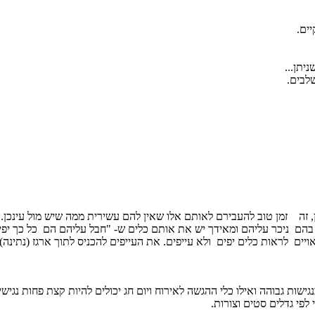
ים.
יתן...
לבים.
 זה זמן טוב להעבירם לאותם אלו שאין להם עשירית ממה שיש מול עינכן.
בהם ניכר עליהם ומאידך יש את אותם כלים ש- "חבל עליהם הם כל כך יפים
ראויים לראות כלים יפים ולא עייפים. את העייפים להכניס לתוך ארגז (נתינה
שות גבוהה ואילו כלי ההגשה לאירוח ויום חג יכולים להיות קצת פחות נגישי
פי גדלים סטים וצורות.