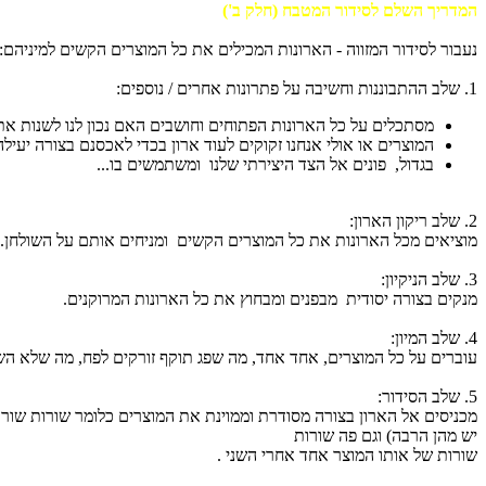
המדריך השלם לסידור המטבח (חלק ב')
נעבור לסידור המזווה - הארונות המכילים את כל המוצרים הקשים למיניהם:
1. שלב ההתבוננות וחשיבה על פתרונות אחרים / נוספים:
מסתכלים על כל הארונות הפתוחים וחושבים האם נכון לנו לשנות את
המוצרים או אולי אנחנו זקוקים לעוד ארון בכדי לאכסנם בצורה יעי
בגדול, פונים אל הצד היצירתי שלנו ומשתמשים בו...
2. שלב ריקון הארון:
מוציאים מכל הארונות את כל המוצרים הקשים ומניחים אותם על השולחן. א
3. שלב הניקיון:
מנקים בצורה יסודית מבפנים ומבחוץ את כל הארונות המרוקנים.
4. שלב המיון:
עוברים על כל המוצרים, אחד אחד, מה שפג תוקף זורקים לפח, מה שלא הש
5. שלב הסידור:
מכניסים אל הארון בצורה מסודרת וממוינת את המוצרים כלומר שורות שורו
יש מהן הרבה) וגם פה שורות
שורות של אותו המוצר אחד אחרי השני .