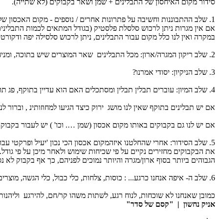
סידור מקום האיחסון של התבלינים + שמן ושאר בקבוקים (לא שתייה).
1. שלב ההתבוננות וחשיבה על פתרונות אחרים / נוספים - מקום האכסון של התבלינים יכול להיות מגירה צרה המיועדת לכך, או לחילופין מגרה רגילה.
אם אין מגרות ניתן לרכוש סלסלת פלסטיק (בגודל המתאים לכמות התבלינים
במקרה ואין לנו כלל מקום עבור התבלינים, ניתן לרכוש סלסילה יפה ודקור
2. שלב ריקון המגרה/ארון: מכל התבלינים שאר המוצרים שיש בתוכה, ומניחים על השולחן.
3. שלב הניקיון: יסודי אמרנו?
4. שלב המיון: עוברים תבלין תבלין ומסתכלים האם הוא עדיין בתוקף, פג תוקף לזבל.
אם יש תבלינים בתוקף שאין לנו מושג ירוק כיצד הגיעו למחוזותינ , וברור 
אם יש לנו גם בקבוקים באותו מקום אכסון (שמן …. וכו' ) יש לעבור בקבוק
5. שלב הסידור: אחרי שהחלטנו איזהמקום אכסון הכי נכון 'יעיל ופרקטי עבורנו מכניסים את התבלינים פנימה בצורה מסודרת: ניתן לסדר על פי סוגים, גדלים או שכיחות השימוש בהם.
את הבקבוקים מחזירים נקיים על פי שכיחות שימוש ולאחר מיכן על פי גודל.
הגבוהים ביותר בסוף ארון/מגרה והיותר נמוכים לפניהם, כך אף בקבוק לא נס
6. שלב ה- איפה אנחנו כרגע... : כוסות, צלחות, כלי כבול, כלי הגשה, מוצרים קשים, תבלינים ובקבוקים בסדר מופתי וניקיון בוהק.
כמובן שאנחנו לא שוכחות, לנוח רגע, לשתות משהו קר/חם, להירגע וליהנות
אניק נחשון | "קסם של סדר"