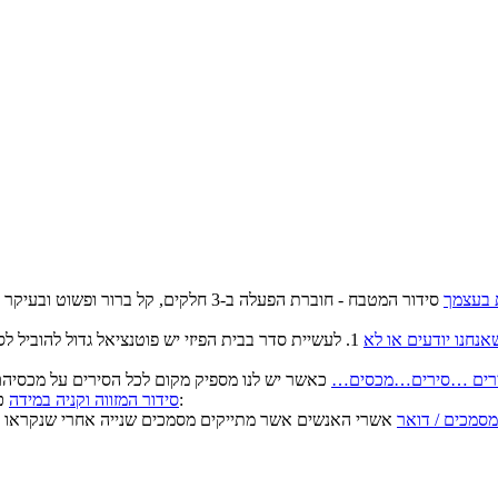
 בעצמך
סידור המטבח - חוברת הפעלה ב-3 חלקים, ק
נחנו יודעים או לא
1. לעשיית סדר בבית הפיזי יש פוטנציאל גדול להוביל 
רים …סירים…מכסים…
כאשר כל המוצרים הקשים מפוזרים אי שם בארון/ות יש סיכוי גדול ש:
סידור המזווה וקניה במידה
מסמכים / דואר