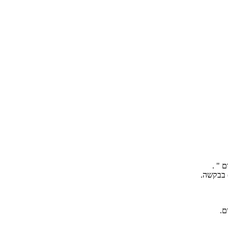
 " .
) בבקשה.
ם.