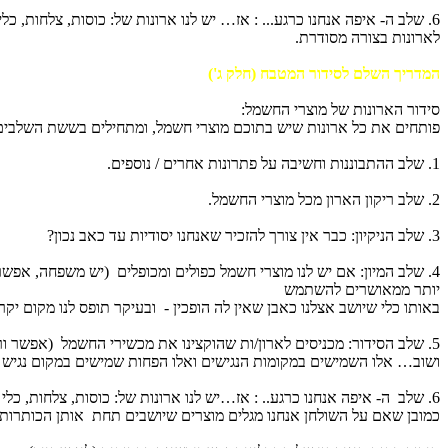
6. שלב ה- איפה אנחנו כרגע... : אז… יש לנו ארונות של: כוסות, צלחות,
לארונות בצורה מסודרת.
המדריך השלם לסידור המטבח (חלק ג')
סידור הארונות של מוצרי החשמל:
פותחים את כל ארונות שיש בתוכם מוצרי חשמל, ומתחילים בששת השלבים
1. שלב ההתבוננות וחשיבה על פתרונות אחרים / נוספים.
2. שלב ריקון הארון מכל מוצרי החשמל.
3. שלב הניקיון: כבר אין צורך להזכיר שאנחנו יסודיות עד כאב נכון?
4. שלב המיון: אם יש לנו מוצרי חשמל כפולים ומכופלים (יש משפחה, אפ
יותר ממאושרים להשתמש
באותו כלי שיושב אצלנו כאבן שאין לה הופכין - ובעיקר תופס לנו מקום יקר (
5. שלב הסידור: מכניסים לארון/ות שהוקצינו את מכשירי החשמל (אפשר ורצוי להעביר סמרטוט לח בכדי לנקותם למקרה שהוכנסו בזמנו .. לא ממש נקיים).
ושוב… אלו השמישים במקומות הנגישים ואלו הפחות שמישים במקום נגיש 
6. שלב ה- איפה אנחנו כרגע.. : אז…יש לנו ארונות של: כוסות, צלחות, כלי כבוד והגשה ומוצרים נקיים ומסודרים להפליא.
כמובן שאם על השולחן אנחנו מגלים מוצרים שיושבים תחת אותן הכותרות,