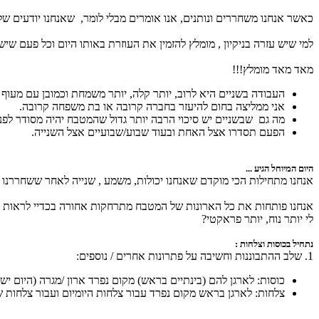
כאשר אנחנו משחררים ונותנים, אנו אומרים מבלי לומר, שאנחנו יודעים ש
למי שיש עזרה בניקיון , מומלץ להזמין את העוזרת באותו היום וכל פעם 
מאד מאד מומלץ!!!
העבודה בשניים היא לרוב, יותר קלה, יותר משמחת וכמובן עם מעוף 
אני ממליצה בחום להיעזר בחברה קרובה או בת משפחה קרובה.
מה גם שבשניים יש סיכוי הרבה יותר גדול שהמטבח יהיה מסודר לפני 
הפעם תסדרו אצל האחת ובעוד שבוע/שבועיים אצל השנייה.
היום המיוחל הגיע ...
אנחנו מתחילות הכי מוקדם שאנחנו יכולות, משמע , שנייה לאחר ששחררנו א
אנחנו פותחות את כל הארונות של המטבח מתרחקות אחורה בכדיי לראות את
לי יותר נוח, יותר פראקטי?
נתחיל בכוסות וצלחות :
1. שלב ההתבוננות וחשיבה על פתרונות אחרים / נוספים:
כוסות: לארגן להם (בינתיים בראש) מקום נפרד ארון /מגרה (היום י
צלחות: לארגן בראש מקום נפרד עבור צלחות היומיום ועבור צלחות של