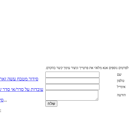
לפרטים נוספים אנא מלא/י את פרטייך וניצור עימך קשר בהקדם.
שם
סידור מטבח עשה זאת
טלפון
אימייל
עובדות על סדר/אי סדר שא
הודעה
כאשר יש לנו מספיק מקום לכל הסירים על מכסיהם….. אשרנו. אך כאשר אין מספיק מהדבר הזה שנקרא מקום אכסון...
סי
אשרי האנשים אשר מתייקים מסמכים שנייה אחרי שנקראו (אפילו יום אחרי , אשרי) אם אינכם נמנים באותה קטגוריה, המלצתי: