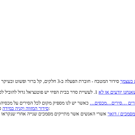
 בעצמך
סידור המטבח - חוברת הפעלה ב-3 חלקים, ק
נחנו יודעים או לא
1. לעשיית סדר בבית הפיזי יש פוטנציאל גדול להוביל 
רים …סירים…מכסים…
כאשר כל המוצרים הקשים מפוזרים אי שם בארון/ות יש סיכוי גדול ש:
סידור המזווה וקניה במידה
מסמכים / דואר