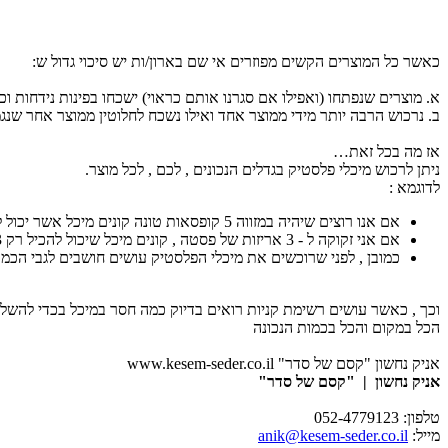
כאשר כל המוצרים הקשים מפוזרים אי שם בארון/ות יש סיכוי גדול ש:
א. מוצרים שנפתחו (ואפילו אם סגרנו אותם כראוי) ישכחו בפינות נידחות וכ
ב. נרכוש הרבה יותר מידי ממוצר אחד ואילו נשכח לחלוטין ממוצר אחר שנגמ
אז מה בכל זאת…
ניתן לרכוש מיכלי פלסטיק בגדלים הנכונים , לכם , לכל מוצר.
לדוגמא :
אם אנו רוצים שיהיה במזווה 5 קופסאות טונה קונים מיכל אשר יכול להכיל רק 5 קופסאות טונה.
אם אני זקוקה ל - 3 אריזות של פסטה , קונים מיכל שיכול להכיל רק 3 אריזות של פסטה וכך הלאה עם שאר המוצרים …
כמובן , לפני שרוכשים את מיכלי הפלסטיק עושים חושבים לגבי הכמות 
וכך , כאשר עושים רשימת קניות רואים בדיוק כמה חסר במיכל בכדי להשלי
הכל במקום והכל בכמות הנכונה
אניק נחשון "קסם של סדר" www.kesem-seder.co.il
אניק נחשון | "קסם של סדר"
טלפון: 052-4779123
מייל:
anik@kesem-seder.co.il