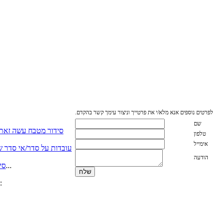
לפרטים נוספים אנא מלא/י את פרטייך וניצור עימך קשר בהקדם.
שם
סידור מטבח עשה זאת
טלפון
אימייל
עובדות על סדר/אי סדר שא
הודעה
כאשר יש לנו מספיק מקום לכל הסירים על מכסיהם….. אשרנו. אך כאשר אין מספיק מהדבר הזה שנקרא מקום אכסון...
סי
אשרי האנשים אשר מתייקים מסמכים שנייה אחרי שנקראו (אפילו יום אחרי , אשרי) אם אינכם נמנים באותה קטגוריה, המלצתי: