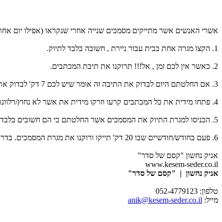
אשרי האנשים אשר מתייקים מסמכים שנייה אחרי שנקראו (אפילו יום אחרי
1. הקצו מגרה אחת בבית עבור ניירת , חשובה בלבד לתיוק.
2. כאשר אין לכם זמן , אל!!! תרוקנו את תיבת המכתבים.
3. אם החלטתם היום לבדוק את התיבה זה אומר שיש לכם 7 דק' לבדוק את הניירת.
4. פתחו מידית את כל המכתבים קרעו וזרקו מידית את אשר לא נחוץ/רלוונטי.
5. הכניסו למגרת התיוק את המסמכים אשר החלטתם כי הם חשובים בלבד! .
6. פעם בחודש/חודשיים שבו 20 דק' תייקו ורוקנו את מגרת המסמכים. בדרך הזו , לא תצטרכו להתמודד עם הר של ניירת, אלא תיגשו למגרה המכילה אך ורק ניירת מדודה ורלוונטית.
אניק נחשון "קסם של סדר"
www.kesem-seder.co.il
אניק נחשון | "קסם של סדר"
טלפון: 052-4779123
מייל:
anik@kesem-seder.co.il