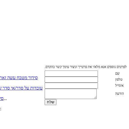
לפרטים נוספים אנא מלא/י את פרטייך וניצור עימך קשר בהקדם.
שם
סידור מטבח עשה זאת
טלפון
אימייל
עובדות על סדר/אי סדר שא
הודעה
כאשר יש לנו מספיק מקום לכל הסירים על מכסיהם….. אשרנו. אך כאשר אין מספיק מהדבר הזה שנקרא מקום אכסון...
סי
אשרי האנשים אשר מתייקים מסמכים שנייה אחרי שנקראו (אפילו יום אחרי , אשרי) אם אינכם נמנים באותה קטגוריה, המלצתי: