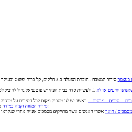
 בעצמך
סידור המטבח - חוברת הפעלה ב-3 חלקים, ק
נחנו יודעים או לא
1. לעשיית סדר בבית הפיזי יש פוטנציאל גדול להוביל 
רים …סירים…מכסים…
כאשר כל המוצרים הקשים מפוזרים אי שם בארון/ות יש סיכוי גדול ש:
סידור המזווה וקניה במידה
מסמכים / דואר