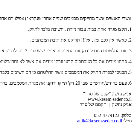
אשרי האנשים אשר מתייקים מסמכים שנייה אחרי שנקראו (אפילו יום אחרי
1. הקצו מגרה אחת בבית עבור ניירת , חשובה בלבד לתיוק.
2. כאשר אין לכם זמן , אל!!! תרוקנו את תיבת המכתבים.
3. אם החלטתם היום לבדוק את התיבה זה אומר שיש לכם 7 דק' לבדוק את הניירת.
4. פתחו מידית את כל המכתבים קרעו וזרקו מידית את אשר לא נחוץ/רלוונטי.
5. הכניסו למגרת התיוק את המסמכים אשר החלטתם כי הם חשובים בלבד! .
6. פעם בחודש/חודשיים שבו 20 דק' תייקו ורוקנו את מגרת המסמכים. בדרך הזו , לא תצטרכו להתמודד עם הר של ניירת, אלא תיגשו למגרה המכילה אך ורק ניירת מדודה ורלוונטית.
אניק נחשון "קסם של סדר"
www.kesem-seder.co.il
אניק נחשון | "קסם של סדר"
טלפון: 052-4779123
מייל:
anik@kesem-seder.co.il