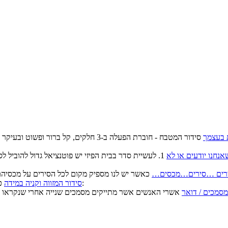
 בעצמך
סידור המטבח - חוברת הפעלה ב-3 חלקים, ק
נחנו יודעים או לא
1. לעשיית סדר בבית הפיזי יש פוטנציאל גדול להוביל 
רים …סירים…מכסים…
כאשר כל המוצרים הקשים מפוזרים אי שם בארון/ות יש סיכוי גדול ש:
סידור המזווה וקניה במידה
מסמכים / דואר