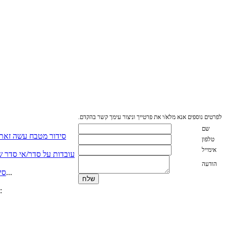
לפרטים נוספים אנא מלא/י את פרטייך וניצור עימך קשר בהקדם.
שם
סידור מטבח עשה זאת
טלפון
אימייל
עובדות על סדר/אי סדר שא
הודעה
כאשר יש לנו מספיק מקום לכל הסירים על מכסיהם….. אשרנו. אך כאשר אין מספיק מהדבר הזה שנקרא מקום אכסון...
סי
אשרי האנשים אשר מתייקים מסמכים שנייה אחרי שנקראו (אפילו יום אחרי , אשרי) אם אינכם נמנים באותה קטגוריה, המלצתי: