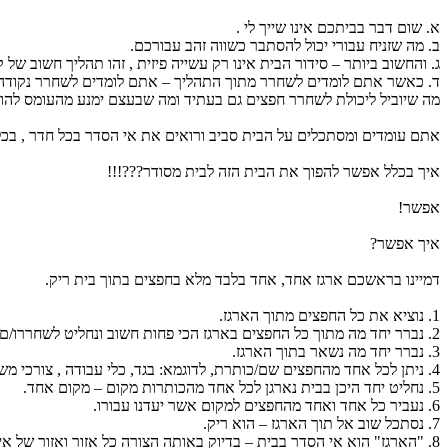
א. שום דבר בביתכם אינו שייך לי .
ב. מה שזניח עבורי יכול להסתבר כשווה זהב עבורכם.
ג. והחשוב ביותר – סידור הבית אינו רק עשייה פיזית , זהו תהליך חשוב של
ד. כאשר אתם לומדים לשחרר מתוך התהליך – אתם לומדים לשחרר נקודה
מה שיוביל ליכולת לשחרר חפצים גם בעתיד ומה שבעצם ימנע מהעומס להופי
אתם עומדים ומסתכלים על הבית סביב ורואים את אי הסדר בכל חדר , בכל
איך בכלל אפשר להפוך את הבית הזה לבית מסודר???!!!
אפשר!
איך אפשר?
דמיינו בראשכם ארגז אחד, אחד בלבד מלא בחפצים בתוך בית ריק.
1. נוציא את כל החפצים מתוך הארגז.
2. נברר יחד מה מתוך כל החפצים בארגז הכי פחות חשוב ונחליט לשחררו/ם
3. נברר יחד מה נשאר בתוך הארגז.
4. ניתן לכל אחד מהחפצים שם/כותרת, לדוגמא: בגד, כלי עבודה , צורכי משרד , מכתבים/ ניירת , מזכרת , חומר לימודי ועוד...
5. נחליט יחד היכן בבית נארגן לכל אחד מהכותרות מקום – מקום אחד.
6. נעביר כל אחד ואחד מהחפצים למקום אשר יעדנו עבורו.
7. נסתכל שוב אל תוך הארגז – הוא ריק.
8. "הארגז" הוא אי הסדר בבית – בדיוק באותה הצורה כל אזור ואזור של אי סדר אשר נגיע אליו ונגע בו באותה הצורה יהפוך לאזור עם סדר מופתי.