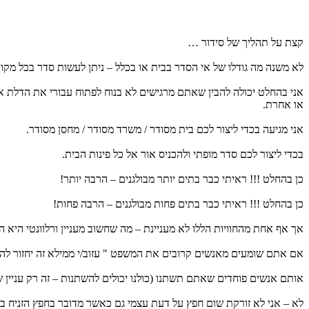
קצת על תהליך של סידור …
לא משנה מה גודלו של אי הסדר בבית או בכלל – ניתן לעשות סדר בכל מקום
אני בהחלט יכולה להבין שאתם מרגישים לא בנוח לפתוח עבורי את הדלת א
או אחרת.
אני מגיעה בכדי ליצור לכם בית מסודר / משרד מסודר / מחסן מסודר.
בכדי ליצור לכם סדר מופתי ולהכניס אור אל כל פינות הבית.
כן בהחלט !!! ראיתי כבר בתים יותר מבולגנים – הרבה יותר!
כן בהחלט !!! ראיתי כבר בתים פחות מבולגנים – הרבה פחות!
אך אף אחת מהחוויות הללו לא מעניינת – מה שחשוב מעניין ורלוונטי היא
אם אתם שומעים מאנשים קרובים את המשפט " עזוב/י ממילא זה יחזור להיו
אותם אנשים פוחדים שאתם תשתנו (כולנו יכולים להשתנות – זה רק עניין
לא – אני לא זורקת שום חפץ על דעת עצמי גם כאשר מדובר בחפץ הזניח בי