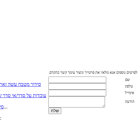
לפרטים נוספים אנא מלא/י את פרטייך וניצור עימך קשר בהקדם.
שם
סידור מטבח עשה זאת
טלפון
אימייל
עובדות על סדר/אי סדר שא
הודעה
כאשר יש לנו מספיק מקום לכל הסירים על מכסיהם….. אשרנו. אך כאשר אין מספיק מהדבר הזה שנקרא מקום אכסון...
סי
אשרי האנשים אשר מתייקים מסמכים שנייה אחרי שנקראו (אפילו יום אחרי , אשרי) אם אינכם נמנים באותה קטגוריה, המלצתי: