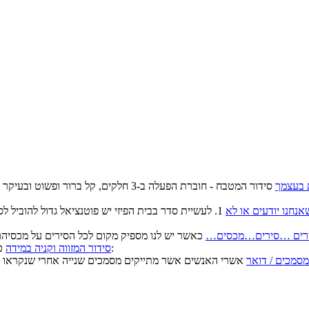
 בעצמך
סידור המטבח - חוברת הפעלה ב-3 חלקים, ק
נחנו יודעים או לא
1. לעשיית סדר בבית הפיזי יש פוטנציאל גדול להוביל 
רים …סירים…מכסים…
כאשר כל המוצרים הקשים מפוזרים אי שם בארון/ות יש סיכוי גדול ש:
סידור המזווה וקניה במידה
מסמכים / דואר