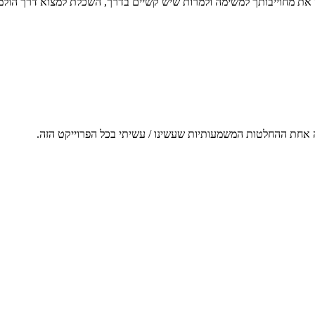
תי את מחוייבותך למשימה ולמרות שיש קשיים בדרך, השכלת למצוא דרך הול
ה אחת ההחלטות המשמעותיות שעשינו / עשיתי בכל הפרוייקט הזה.