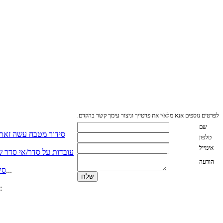
לפרטים נוספים אנא מלא/י את פרטייך וניצור עימך קשר בהקדם.
שם
סידור מטבח עשה זאת
טלפון
אימייל
עובדות על סדר/אי סדר שא
הודעה
כאשר יש לנו מספיק מקום לכל הסירים על מכסיהם….. אשרנו. אך כאשר אין מספיק מהדבר הזה שנקרא מקום אכסון...
סי
אשרי האנשים אשר מתייקים מסמכים שנייה אחרי שנקראו (אפילו יום אחרי , אשרי) אם אינכם נמנים באותה קטגוריה, המלצתי: