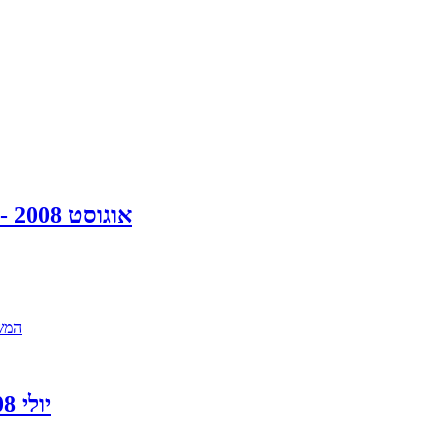
אוגוסט 2008 - (הרצליה) סידור של כל הבית - המלצה או סיפרון
המשך קריאה: 
יולי 2008 - הוד השרון אריזת מטבח + פריקת בית שלם