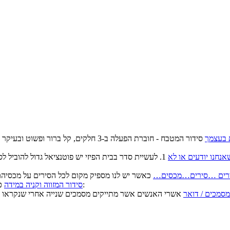
 בעצמך
סידור המטבח - חוברת הפעלה ב-3 חלקים, ק
נחנו יודעים או לא
1. לעשיית סדר בבית הפיזי יש פוטנציאל גדול להוביל 
רים …סירים…מכסים…
כאשר כל המוצרים הקשים מפוזרים אי שם בארון/ות יש סיכוי גדול ש:
סידור המזווה וקניה במידה
מסמכים / דואר